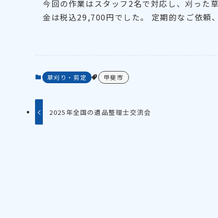
今回の作業はスタッフ2名で対応し、刈った草
金は税込29,700円でした。 定期的なご依
草刈り・剪定
甲斐市
2025年全国の遺品整理士交流会