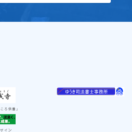
ごころ供養」
ン
デザイ