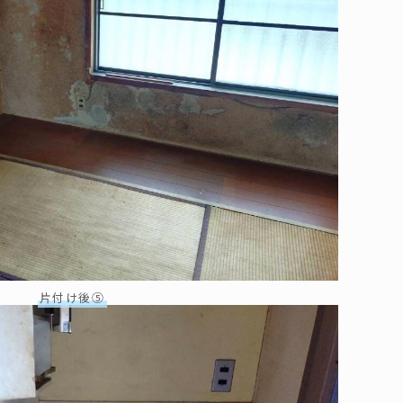
片付け後⑤