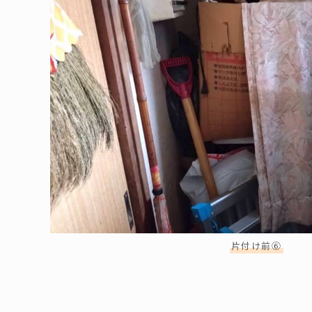
片付け前⑥