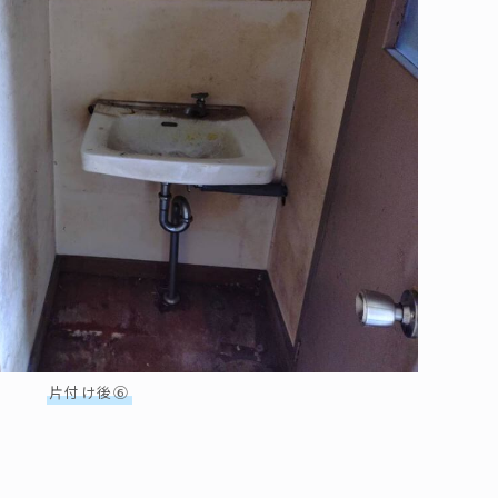
片付け後⑥