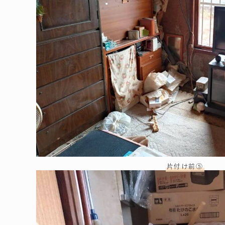
片付け前⑤