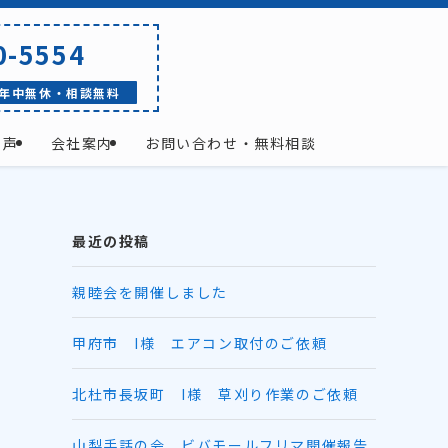
0-5554
年中無休・相談無料
の声
会社案内
お問い合わせ・無料相談
最近の投稿
親睦会を開催しました
甲府市 I様 エアコン取付のご依頼
北杜市長坂町 I様 草刈り作業のご依頼
い
山梨手話の会 ビバモールフリマ開催報告