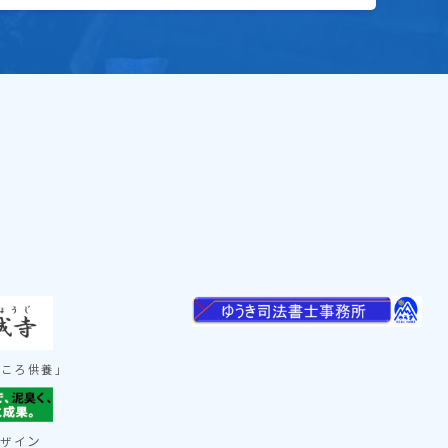
ごころ供養」
ン
デザイ