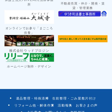
不動産売買・仲介・開発・賃
所
貸・管理業務
オンラインでお参り「まごころ
供養」
株式会社ウッドプロジン
ン
ホームページ制作・デザイ
遺品整理・特殊清掃
生前整理・ごみ屋敷片付け
リフォーム他・解体作業
活動報告
お客さまの声