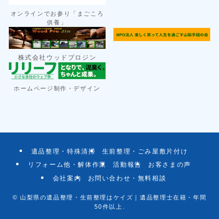
オンラインでお参り「まごころ
供養」
株式会社ウッドプロジン
ン
ホームページ制作・デザイ
遺品整理・特殊清掃
生前整理・ごみ屋敷片付け
リフォーム他・解体作業
活動報告
お客さまの声
会社案内
お問い合わせ・無料相談
©
山梨県の遺品整理・生前整理はケイズ｜遺品整理士在籍・年間
50件以上.